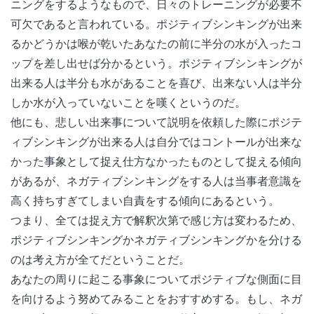
ニングをするようなもので、日々のトレーニングが必要不
可欠であると言われている。ポジティブシンキングが出来
るかどうかは喉が乾いたあなたの前に半分の水が入ったコ
ップを差し出せば分かるという。ポジティブシンキングが
出来る人は半分も水があることを喜び、出来ない人は半分
しか水が入っていないことを嘆くというのだ。
他にも、悲しい出来事について説明を依頼した際にポジテ
ィブシンキングが出来る人は自分ではコントールが出来な
かった事象として捉え仕方なかったものとして捉える傾向
があるが、ネガティブシンキングをする人は当事者意識を
高く持ちすぎてしまい自責をする傾向にあるという。
つまり、全ては捉え方で解釈次第で感じ方は変わるため、
ポジティブシンキングかネガティブシンキングかを分ける
のは考え方が全てだということだ。
あなたの周りに起こる事象についてポジティブな側面に目
を向けるよう努めてみることをおすすめする。もし、ネガ