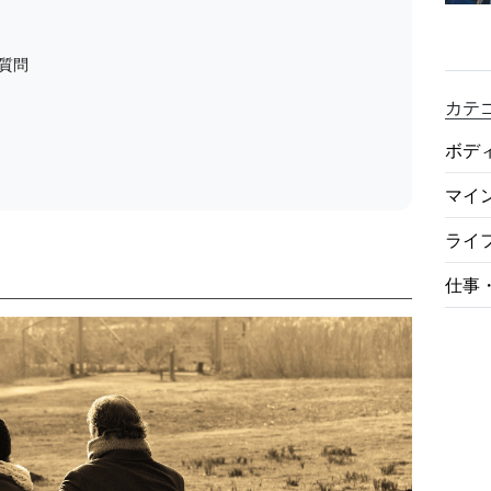
質問
カテ
ボデ
マイ
ライ
仕事