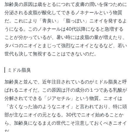
加齢臭の原因は歳をとるにつれて皮膚の潤いを保つために
分泌される皮脂が酸化してできるノネナールという物質
だ。これにより「青臭い」「脂っぽい」ニオイを発するよ
うになる。このノネナールは40代以降になると急増する
ことが分かっているが、暑い時には皮脂の量が増えたり、
タバコのニオイとまじって強烈なニオイとなるなど、若い
世代も決して無視することはできないのだ。
ミドル脂臭
加齢臭と並んで、近年注目されているのがミドル脂臭と呼
ばれるニオイだ。この原因は汗の成分の１つである乳酸が
分解されてできる「ジアセチル」という物質。ニオイは
「古くなった油のようなニオイ」と言われており、特に頭
部が主なニオイの元となる。30代でニオイ始めることか
ら、加齢臭になるまえの世代こそ注意しておくべきニオイ
だ。